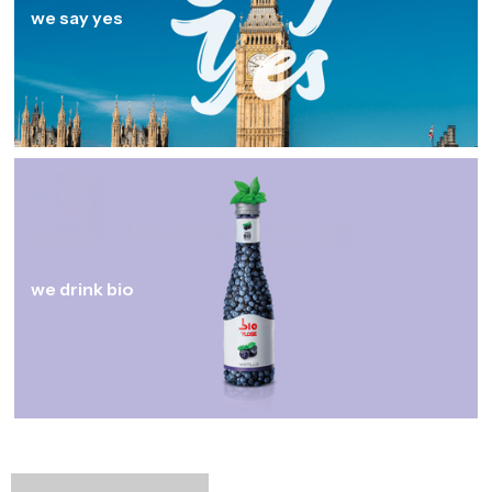
we say yes
we drink bio